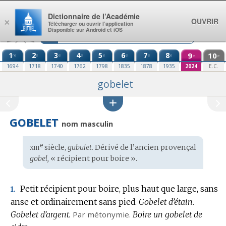
Aller au contenu
Dictionnaire de l’Académie
OUVRIR
×
Télécharger ou ouvrir l’application
Disponible sur Android et iOS
1
2
3
4
5
6
7
8
9
10
re
e
e
e
e
e
e
e
e
e
1694
1718
1740
1762
1798
1835
1878
1935
2024
E.C.
gobelet
GOBELET
nom masculin
xiii
e
Étymologie
siècle,
gubulet.
Dérivé de l’
ancien provençal
:
gobel,
« récipient pour boire ».
Petit récipient pour boire, plus haut que large, sans
1.
anse et ordinairement sans pied.
Gobelet d’étain.
Gobelet d’argent.
Par métonymie.
Boire un gobelet de