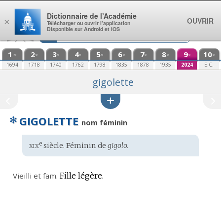
Aller au contenu
Dictionnaire de l’Académie
OUVRIR
×
Télécharger ou ouvrir l’application
Disponible sur Android et iOS
1
2
3
4
5
6
7
8
9
10
re
e
e
e
e
e
e
e
e
e
1694
1718
1740
1762
1798
1835
1878
1935
2024
E.C.
gigolette
✻
GIGOLETTE
nom féminin
xix
e
Étymologie
siècle. Féminin de
gigolo.
:
Vieilli et
fam.
Fille légère.