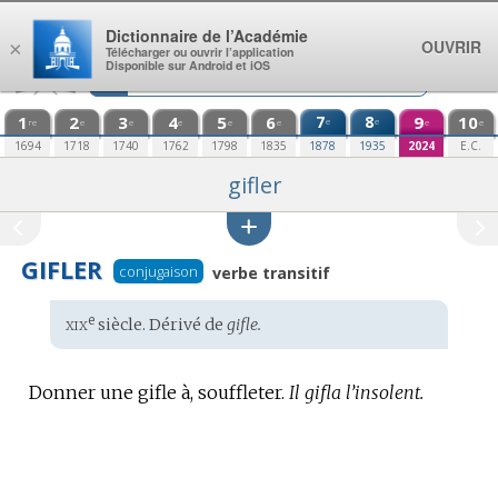
Aller au contenu
Dictionnaire de l’Académie
OUVRIR
×
Télécharger ou ouvrir l’application
Disponible sur Android et iOS
1
2
3
4
5
6
7
8
9
10
e
e
re
e
e
e
e
e
e
e
1694
1718
1740
1762
1798
1835
1878
1935
2024
E.C.
gifler
GIFLER
conjugaison
verbe transitif
xix
e
Étymologie
siècle. Dérivé de
gifle.
:
Donner une gifle à, souffleter.
Il gifla l’insolent.