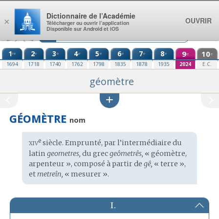
Aller au contenu
Dictionnaire de l’Académie
OUVRIR
×
Télécharger ou ouvrir l’application
Disponible sur Android et iOS
1
2
3
4
5
6
7
8
9
10
re
e
e
e
e
e
e
e
e
e
1694
1718
1740
1762
1798
1835
1878
1935
2024
E.C.
géomètre
GÉOMÈTRE
nom
xiv
e
Étymologie
siècle. Emprunté, par l’intermédiaire du
:
latin
geometres,
du
grec
geômetrês,
« géomètre,
arpenteur », composé à partir de
gê,
« terre »,
et
metreîn,
« mesurer ».
I.