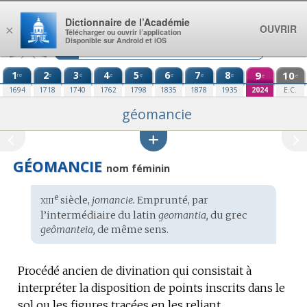
Aller au contenu
Dictionnaire de l’Académie
OUVRIR
×
Télécharger ou ouvrir l’application
Disponible sur Android et iOS
1
2
3
4
5
6
7
8
9
10
re
e
e
e
e
e
e
e
e
e
1694
1718
1740
1762
1798
1835
1878
1935
2024
E.C.
géomancie
GÉOMANCIE
nom féminin
xiii
e
Étymologie
siècle,
jomancie.
Emprunté, par
:
l’intermédiaire du
latin
geomantia,
du
grec
geômanteia,
de même sens.
Procédé ancien de divination qui consistait à
interpréter la disposition de points inscrits dans le
sol ou les figures tracées en les reliant.