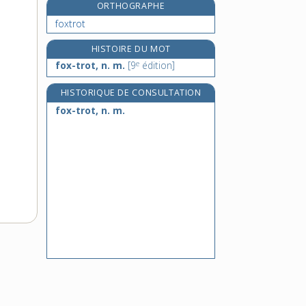
ORTHOGRAPHE
frac, n. m.
foxtrot
fracas, n. m.
fracassant, -ante, adj.
HISTOIRE DU MOT
e
fracassement, n. m.
fox-trot, n. m.
[9
édition]
HISTORIQUE DE CONSULTATION
fox-trot, n. m.