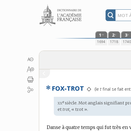
Aller au contenu
1
2
3
re
e
e
1694
1718
174
✻
FOX-TROT
Prononciation
◇
(le
t
final se fait en
:
xx
e
Étymologie
siècle. Mot
anglais
signifiant pr
:
et
trot,
« trot ».
Danse à quatre temps qui fut très en