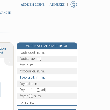
AIDE EN LIGNE
ANNEXES
AVANCÉE
e
fouteau, n. m.
[7
édition]
e
foutelaie, n. f.
[7
édition]
foutoir, n. m.
foutre [I], v. tr.
foutre [II], n. m.
VOISINAGE ALPHABÉTIQUE
foutre ! [III], interj.
tion
foutriquet, n. m.
4)
foutu, -ue, adj.
fox, n. m.
fox-terrier, n. m.
fox-trot, n. m.
foyard, n. m.
foyer, -ère [I], adj.
foyer [II], n. m.
fp, abrév.
Fr, symb.