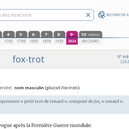
RECHERCHE 
4
5
6
7
8
9
10
édition
e
e
e
e
e
e
e
0
1762
1798
1835
1878
1935
2024
EN COURS
fox-trot
e
9
édi
(202
tendre)
nom masculin
(
pluriel
Fox-trots
).
oprement « petit trot de renard », composé de
fox,
« renard »,
 vogue après la Première Guerre mondiale.