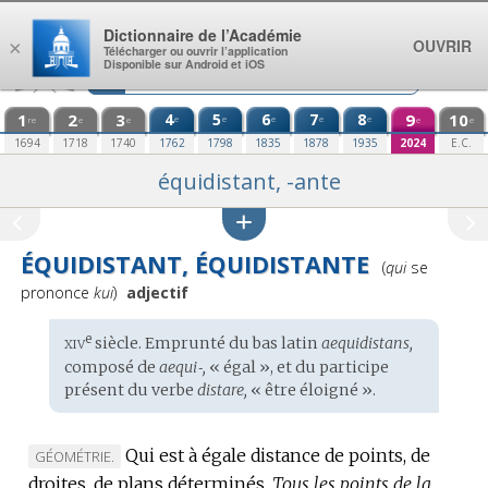
Aller au contenu
Dictionnaire de l’Académie
OUVRIR
×
Télécharger ou ouvrir l’application
Disponible sur Android et iOS
1
2
3
4
5
6
7
8
9
10
e
e
e
e
e
re
e
e
e
e
1694
1718
1740
1762
1798
1835
1878
1935
2024
E.C.
équidistant, -ante
ÉQUIDISTANT, ÉQUIDISTANTE
Prononciation
(
qui
se
:
prononce
kui
)
adjectif
xiv
e
Étymologie
siècle. Emprunté du
bas latin
aequidistans,
:
composé de
aequi‑,
« égal », et du participe
présent du verbe
distare,
« être éloigné ».
Qui est à égale distance de points, de
MARQUE
GÉOMÉTRIE.
droites, de plans déterminés.
DE
Tous les points de la