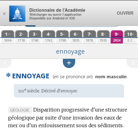
Aller au contenu
Dictionnaire de l’Académie
OUVRIR
×
Télécharger ou ouvrir l’application
Disponible sur Android et iOS
1
2
3
4
5
6
7
8
9
10
re
e
e
e
e
e
e
e
e
e
1694
1718
1740
1762
1798
1835
1878
1935
2024
E.C.
ennoyage
✻
ENNOYAGE
Prononciation
(
en
se prononce
an
)
nom masculin
:
xix
e
Étymologie
siècle. Dérivé d’
ennoyer.
:
Disparition progressive d’une structure
MARQUE
GÉOLOGIE.
géologique par suite d’une invasion des eaux de
DE
mer ou d’un enfouissement sous des sédiments.
DOMAINE
: