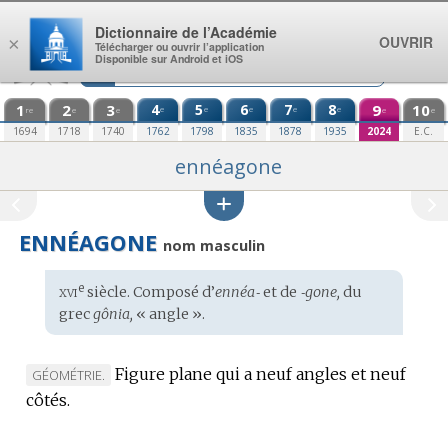
Aller au contenu
Dictionnaire de l’Académie
OUVRIR
×
Télécharger ou ouvrir l’application
Disponible sur Android et iOS
1
2
3
4
5
6
7
8
9
10
e
e
e
e
e
re
e
e
e
e
1694
1718
1740
1762
1798
1835
1878
1935
2024
E.C.
ennéagone
ENNÉAGONE
nom masculin
xvi
e
Étymologie
siècle. Composé d’
ennéa‑
et de
‑gone,
du
:
grec
gônia,
« angle ».
Figure plane qui a neuf angles et neuf
MARQUE
GÉOMÉTRIE.
côtés.
DE
DOMAINE