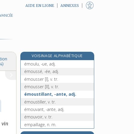
AIDE EN LIGNE
ANNEXES
AVANCÉE
émoucher, v. tr.
émouchet, n. m.
émouchette, n. f.
émouchoir, n. m.
émoudre, v. tr.
VOISINAGE ALPHABÉTIQUE
émouleur, n. m.
tion
émoulu, -ue, adj.
4)
émoussé, -ée, adj.
émousser [I], v. tr.
émousser [II], v. tr.
émoustillant, -ante, adj.
émoustiller, v. tr.
émouvant, -ante, adj.
émouvoir, v. tr.
 vin
empaillage, n. m.
empaillé, -ée, adj.