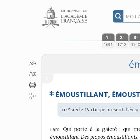
Aller au contenu
1
2
3
re
e
e
1694
1718
174
ém
✻
ÉMOUSTILLANT, ÉMOUST
xix
e
Étymologie
siècle. Participe présent d’
émoust
:
Fam.
Qui porte à la gaieté ; qui m
émoustillant.
Des propos émoustillants.