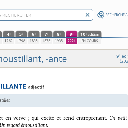
RECHERCHE 
4
5
6
7
8
9
10
édition
e
e
e
e
e
e
e
0
1762
1798
1835
1878
1935
2024
EN COURS
oustillant, -ante
e
9
édi
(202
ILLANTE
adjectif
iller.
et en verve ; qui excite et rend entreprenant.
Un petit
Un regard émoustillant.