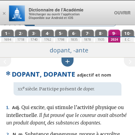
Aller au contenu
Dictionnaire de l’Académie
OUVRIR
×
Télécharger ou ouvrir l’application
Disponible sur Android et iOS
1
2
3
4
5
6
7
8
9
10
re
e
e
e
e
e
e
e
e
e
1694
1718
1740
1762
1798
1835
1878
1935
2024
E.C.
dopant, -ante
✻
DOPANT, DOPANTE
adjectif et nom
xx
e
Étymologie
siècle. Participe présent de
doper.
:
Qui excite, qui stimule l’activité physique ou
Adj.
1.
intellectuelle.
Il fut prouvé que le coureur avait absorbé
un produit dopant, des substances dopantes.
Substance dangereuse, propre à accroître
N. m.
2.