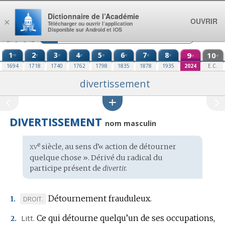
Aller au contenu
Dictionnaire de l’Académie
OUVRIR
×
Télécharger ou ouvrir l’application
Disponible sur Android et iOS
1
2
3
4
5
6
7
8
9
10
re
e
e
e
e
e
e
e
e
e
1694
1718
1740
1762
1798
1835
1878
1935
2024
E.C.
divertissement
DIVERTISSEMENT
nom masculin
xv
e
Étymologie
siècle, au sens d’« action de détourner
:
quelque chose ». Dérivé du radical du
participe présent de
divertir.
Détournement frauduleux.
MARQUE
DROIT.
1.
DE
Litt.
Ce qui détourne quelqu’un de ses occupations,
2.
DOMAINE