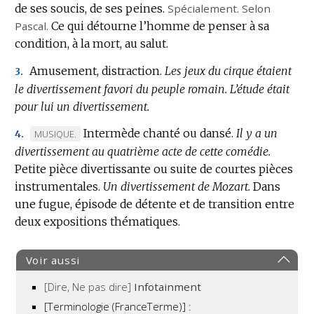
de ses soucis, de ses peines.
Spécialement.
Selon
:
Pascal.
Ce qui détourne l’homme de penser à sa
condition, à la mort, au salut.
Amusement, distraction.
Les jeux du cirque étaient
3.
le divertissement favori du peuple romain.
L’étude était
pour lui un divertissement.
Intermède chanté ou dansé.
Il y a un
MARQUE
MUSIQUE.
4.
divertissement au quatrième acte de cette comédie.
DE
Petite pièce divertissante ou suite de courtes pièces
DOMAINE
instrumentales.
:
Un divertissement de Mozart.
Dans
une fugue, épisode de détente et de transition entre
deux expositions thématiques.
Voir aussi
[Dire, Ne pas dire]
Infotainment
[Terminologie (FranceTerme)] :