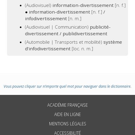
(Audiovisuel)
information-divertissement
[n. f.]
●
information-divertissement
[n. f.]
/
infodivertissement
[n. m.]
(Audiovisuel | Communication)
publicité-
divertissement / publidivertissement
(Automobile | Transports et mobilité)
système
d’infodivertissement
[loc. n. m.]
Vous pouvez cliquer sur n’importe quel mot pour naviguer dans le dictionnaire.
ACADÉMIE FRANÇAISE
AIDE EN LIGNE
MENTIONS LÉGALES
ACCESSIBILITÉ