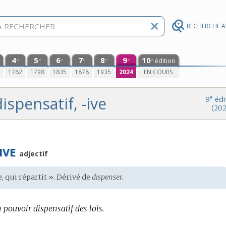
RECHERCHE 
4
5
6
7
8
9
10
édition
e
e
e
e
e
e
e
0
1762
1798
1835
1878
1935
2024
EN COURS
ispensatif, -ive
e
9
édi
(202
IVE
adjectif
e, qui répartit ». Dérivé de
dispenser.
 pouvoir dispensatif des lois.