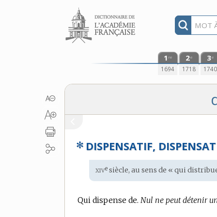
Aller au contenu
1
2
3
re
e
e
1694
1718
174
d
✻
DISPENSATIF, DISPENSAT
xiv
e
Étymologie
siècle, au sens de « qui distribu
:
Qui dispense de.
Nul ne peut détenir un