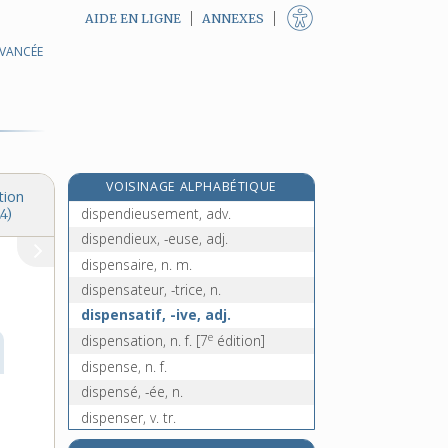
AIDE EN LIGNE
ANNEXES
AVANCÉE
disloquer, v. tr.
disparaître, v. intr.
disparate, adj. et n. f.
disparité, n. f.
disparition, n. f.
VOISINAGE ALPHABÉTIQUE
disparu, -ue, n.
tion
dispendieusement, adv.
4)
dispendieux, -euse, adj.
dispensaire, n. m.
dispensateur, -trice, n.
dispensatif, -ive, adj.
e
dispensation, n. f.
[7
édition]
dispense, n. f.
dispensé, -ée, n.
dispenser, v. tr.
dispersant, -ante, adj. et n.