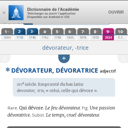
Aller au contenu
Dictionnaire de l’Académie
OUVRIR
×
Télécharger ou ouvrir l’application
Disponible sur Android et iOS
1
2
3
4
5
6
7
8
9
10
e
e
re
e
e
e
e
e
e
e
1694
1718
1740
1762
1798
1835
1878
1935
2024
E.C.
dévorateur, -trice
✻
DÉVORATEUR, DÉVORATRICE
adjectif
xiv
e
Étymologie
siècle. Emprunté du
bas latin
:
devorator, ‑trix,
« celui, celle qui dévore ».
Rare.
Qui dévore.
Le feu dévorateur.
Fig.
Une passion
dévoratrice.
Subst.
Le temps, cruel dévorateur.