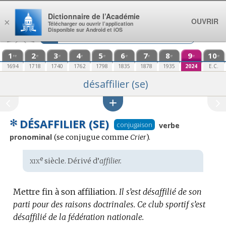
Aller au contenu
Dictionnaire de l’Académie
OUVRIR
×
Télécharger ou ouvrir l’application
Disponible sur Android et iOS
1
2
3
4
5
6
7
8
9
10
re
e
e
e
e
e
e
e
e
e
1694
1718
1740
1762
1798
1835
1878
1935
2024
E.C.
désaffilier (se)
✻
DÉSAFFILIER (SE)
conjugaison
verbe
pronominal
Conjugaison
(se conjugue comme
Crier
).
:
xix
e
Étymologie
siècle. Dérivé d’
affilier.
:
Mettre fin à son affiliation.
Il s’est désaffilié de son
parti pour des raisons doctrinales.
Ce club sportif s’est
désaffilié de la fédération nationale.