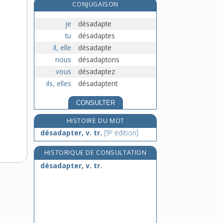
CONJUGAISON
désaffilier (se), v. pron.
désaffourcher, v. intr.
je
désadapte
désaffubler, v. tr.
tu
désadaptes
désagréable, adj.
il, elle
désadapte
nous
désadaptons
vous
désadaptez
ils, elles
désadaptent
CONSULTER
HISTOIRE DU MOT
e
désadapter, v. tr.
[9
édition]
HISTORIQUE DE CONSULTATION
désadapter, v. tr.