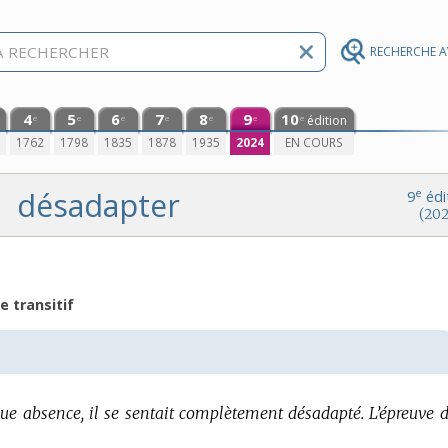
RECHERCHE 
4
5
6
7
8
9
10
édition
e
e
e
e
e
e
e
0
1762
1798
1835
1878
1935
2024
EN COURS
désadapter
e
9
édi
(202
e transitif
ue absence, il se sentait complètement désadapté.
L’épreuve d