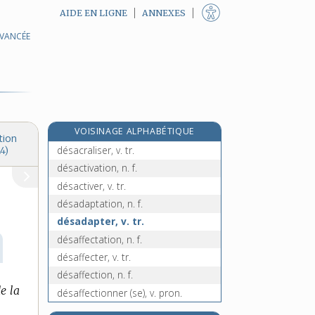
AIDE EN LIGNE
ANNEXES
AVANCÉE
désaccouplement, n. m.
désaccoupler, v. tr.
désaccoutumance, n. f.
désaccoutumer, v. tr.
e
désachalander, v. tr.
[7
édition]
VOISINAGE ALPHABÉTIQUE
désacralisation, n. f.
tion
désacraliser, v. tr.
4)
désactivation, n. f.
désactiver, v. tr.
désadaptation, n. f.
désadapter, v. tr.
désaffectation, n. f.
désaffecter, v. tr.
désaffection, n. f.
e la
désaffectionner (se), v. pron.
désaffiliation, n. f.