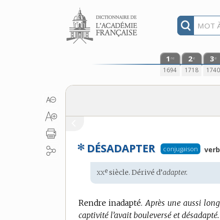
Aller au contenu
1
2
3
re
e
e
1694
1718
174
✻
DÉSADAPTER
conjugaison
verb
xx
e
Étymologie
siècle. Dérivé d’
adapter.
:
Rendre inadapté.
Après une aussi long
captivité l’avait bouleversé et désadapté.