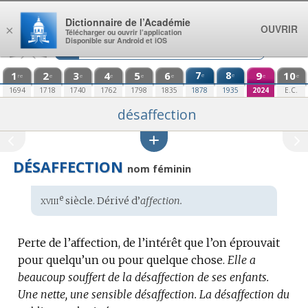
Aller au contenu
Dictionnaire de l’Académie
OUVRIR
×
Télécharger ou ouvrir l’application
Disponible sur Android et iOS
1
2
3
4
5
6
7
8
9
10
e
e
re
e
e
e
e
e
e
e
1694
1718
1740
1762
1798
1835
1878
1935
2024
E.C.
désaffection
DÉSAFFECTION
nom féminin
xviii
e
Étymologie
siècle. Dérivé d’
affection.
:
Perte de l’affection, de l’intérêt que l’on éprouvait
pour quelqu’un ou pour quelque chose.
Elle a
beaucoup souffert de la désaffection de ses enfants.
Une nette, une sensible désaffection.
La désaffection du