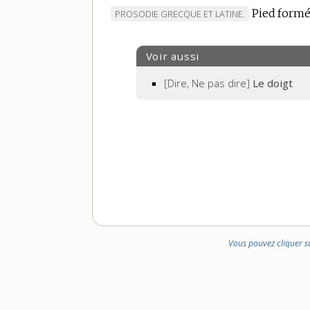
Pied formé
MARQUE
PROSODIE GRECQUE ET LATINE.
DE
DOMAINE
Voir aussi
:
[Dire, Ne pas dire]
Le doigt
Vous pouvez cliquer s