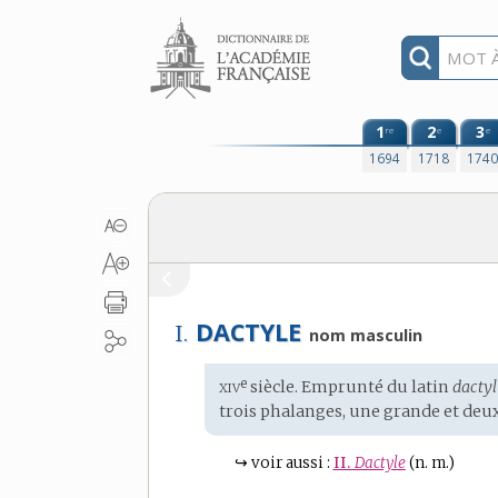
Aller au contenu
1
2
3
re
e
e
1694
1718
174
DACTYLE
I.
nom masculin
xiv
e
Étymologie
siècle. Emprunté du
latin
dactyl
:
trois phalanges, une grande et deux
↪
voir aussi :
II.
Dactyle
(n. m.)