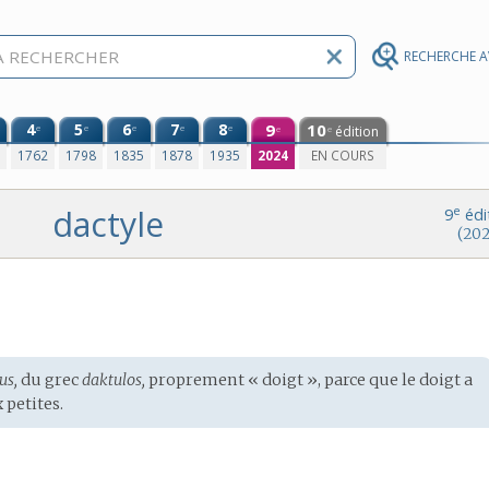
RECHERCHE 
4
5
6
7
8
9
10
e
e
e
e
e
édition
e
e
0
1762
1798
1835
1878
1935
2024
EN COURS
dactyle
e
9
édi
(202
us,
du
grec
daktulos,
proprement « doigt », parce que le doigt a
 petites.