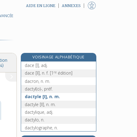
AIDE EN LIGNE
ANNEXES
AVANCÉE
e
czarienne, adj. f.
[7
édition]
e
czarowitz, n. m.
[7
édition]
d, n. m. inv.
da !, interj.
d'abord, loc. adv.
VOISINAGE ALPHABÉTIQUE
da capo, loc. adv.
tion
dace [I], adj.
4)
re
dace [II], n. f.
[1
édition]
dacron, n. m.
dactyl(o)-, préf.
dactyle [I], n. m.
dactyle [II], n. m.
dactylique, adj.
dactylo, n.
dactylographe, n.
dactylographie, n. f.