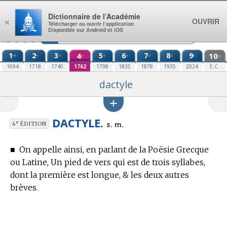
Aller au contenu
Dictionnaire de l’Académie
OUVRIR
×
Télécharger ou ouvrir l’application
Disponible sur Android et iOS
1
2
3
4
5
6
7
8
9
10
re
e
e
e
e
e
e
e
e
e
1694
1718
1740
1762
1798
1835
1878
1935
2024
E.C.
dactyle
DACTYLE.
e
s. m.
4
ÉDITION
■
On appelle ainsi, en parlant de la Poësie Grecque
ou Latine, Un pied de vers qui est de trois syllabes,
dont la première est longue, & les deux autres
brèves.