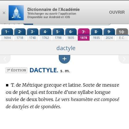
Aller au contenu
Dictionnaire de l’Académie
OUVRIR
×
Télécharger ou ouvrir l’application
Disponible sur Android et iOS
1
2
3
4
5
6
7
8
9
10
re
e
e
e
e
e
e
e
e
e
1694
1718
1740
1762
1798
1835
1878
1935
2024
E.C.
dactyle
DACTYLE.
e
s. m.
7
ÉDITION
■
T. de Métrique grecque et latine.
Sorte de mesure
ou de pied, qui est formée d’une syllabe longue
suivie de deux brèves.
Le vers hexamètre est composé
de dactyles et de spondées.