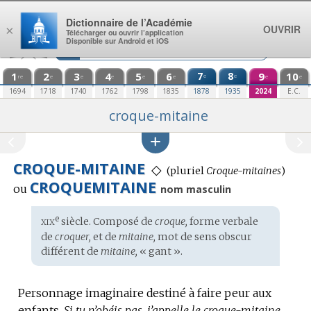
Aller au contenu
Dictionnaire de l’Académie
OUVRIR
×
Télécharger ou ouvrir l’application
Disponible sur Android et iOS
1
2
3
4
5
6
7
8
9
10
e
e
re
e
e
e
e
e
e
e
1694
1718
1740
1762
1798
1835
1878
1935
2024
E.C.
croque-mitaine
CROQUE-MITAINE
◇
(
pluriel
Croque-mitaines
)
CROQUEMITAINE
ou
nom masculin
xix
e
Étymologie
siècle. Composé de
croque,
forme verbale
:
de
croquer,
et de
mitaine,
mot de sens obscur
différent de
mitaine,
« gant ».
Personnage imaginaire destiné à faire peur aux
enfants.
Si tu n’obéis pas, j’appelle le croque-mitaine.