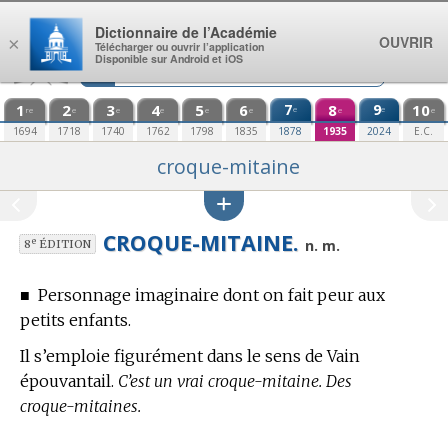
Aller au contenu
Dictionnaire de l’Académie
OUVRIR
×
Télécharger ou ouvrir l’application
Disponible sur Android et iOS
1
2
3
4
5
6
7
8
9
10
e
e
re
e
e
e
e
e
e
e
1694
1718
1740
1762
1798
1835
1878
1935
2024
E.C.
croque-mitaine
CROQUE-MITAINE.
e
n. m.
8
ÉDITION
■
Personnage imaginaire dont on fait peur aux
petits enfants.
Il s’emploie figurément dans le sens de Vain
épouvantail.
C’est un vrai croque-mitaine. Des
croque-mitaines.