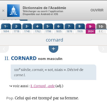
Aller au contenu
Dictionnaire de l’Académie
OUVRIR
×
Télécharger ou ouvrir l’application
Disponible sur Android et iOS
1
2
3
4
5
6
7
8
9
10
re
e
e
e
e
e
e
e
e
e
1694
1718
1740
1762
1798
1835
1878
1935
2024
E.C.
cornard
CORNARD
II.
nom masculin
xiii
e
Étymologie
siècle,
cornair,
« sot, niais ». Dérivé de
:
corne I.
↪
voir aussi :
I.
Cornard, ‑arde
(adj.)
Pop.
Celui qui est trompé par sa femme.