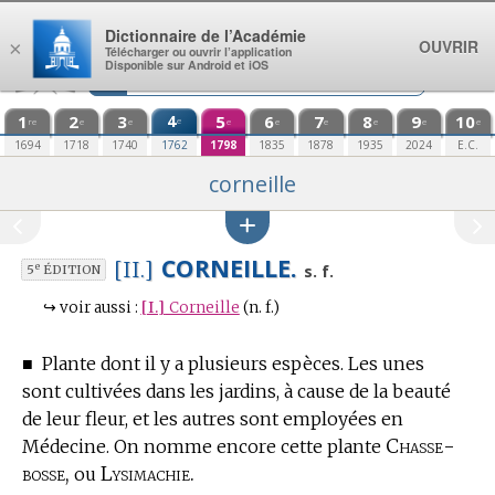
Aller au contenu
Dictionnaire de l’Académie
OUVRIR
×
Télécharger ou ouvrir l’application
Disponible sur Android et iOS
1
2
3
4
5
6
7
8
9
10
e
re
e
e
e
e
e
e
e
e
1694
1718
1740
1762
1798
1835
1878
1935
2024
E.C.
corneille
CORNEILLE.
[II.]
e
s. f.
5
ÉDITION
↪
voir aussi :
[I.]
Corneille
(n. f.)
■
Plante dont il y a plusieurs espèces.
Les unes
sont cultivées dans les jardins, à cause de la beauté
de leur fleur, et les autres sont employées
en
Chasse-
Médecine.
On nomme encore cette plante
bosse,
Lysimachie.
ou