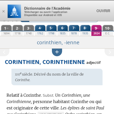
Aller au contenu
Dictionnaire de l’Académie
OUVRIR
×
Télécharger ou ouvrir l’application
Disponible sur Android et iOS
1
2
3
4
5
6
7
8
9
10
e
e
e
e
e
re
e
e
e
e
1694
1718
1740
1762
1798
1835
1878
1935
2024
E.C.
corinthien, -ienne
CORINTHIEN, CORINTHIENNE
adjectif
xvi
e
Étymologie
siècle. Dérivé du
nom de la ville
de
:
Corinthe.
Relatif à Corinthe.
Subst.
Un Corinthien, une
Corinthienne,
personne habitant Corinthe ou qui
est originaire de cette ville.
Les épîtres de saint Paul