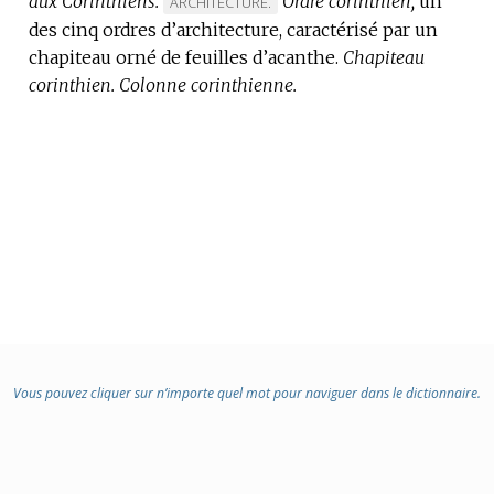
aux Corinthiens.
Ordre corinthien,
un
MARQUE
ARCHITECTURE.
des cinq ordres d’architecture, caractérisé par un
DE
chapiteau orné de feuilles d’acanthe.
DOMAINE
Chapiteau
corinthien.
Colonne corinthienne.
:
Vous pouvez cliquer sur n’importe quel mot pour naviguer dans le dictionnaire.