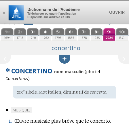
Aller au contenu
Dictionnaire de l’Académie
OUVRIR
×
Télécharger ou ouvrir l’application
Disponible sur Android et iOS
1
2
3
4
5
6
7
8
9
10
re
e
e
e
e
e
e
e
e
e
1694
1718
1740
1762
1798
1835
1878
1935
2024
E.C.
concertino
✻
CONCERTINO
nom masculin
(
pluriel
Concertinos
).
xix
e
Étymologie
siècle. Mot
italien
, diminutif de
concerto.
:
■
MARQUE
MUSIQUE.
DE
Œuvre musicale plus brève que le concerto.
1.
DOMAINE