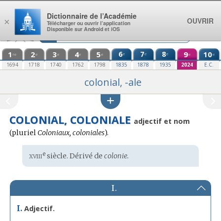
Aller au contenu
Dictionnaire de l’Académie
OUVRIR
×
Télécharger ou ouvrir l’application
Disponible sur Android et iOS
1
2
3
4
5
6
7
8
9
10
e
e
e
re
e
e
e
e
e
e
1694
1718
1740
1762
1798
1835
1878
1935
2024
E.C.
colonial, -ale
COLONIAL, COLONIALE
adjectif et nom
(
pluriel
Coloniaux, coloniales
).
xviii
e
Étymologie
siècle. Dérivé de
colonie.
:
I.
I.
Adjectif.