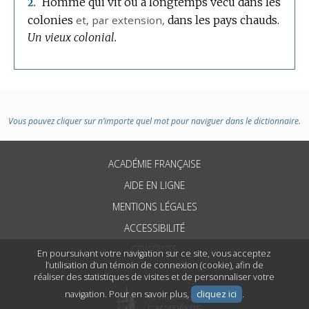
Homme qui vit ou a longtemps vécu dans les
2.
colonies
et,
par extension
,
dans les pays chauds.
Un vieux colonial.
Vous pouvez cliquer sur n’importe quel mot pour naviguer dans le dictionnaire.
ACADÉMIE FRANÇAISE
AIDE EN LIGNE
MENTIONS LÉGALES
ACCESSIBILITÉ
CONTACTS
En poursuivant votre navigation sur ce site, vous acceptez
l’utilisation d’un témoin de connexion (cookie), afin de
réaliser des statistiques de visites et de personnaliser votre
navigation. Pour en savoir plus,
cliquez ici
.