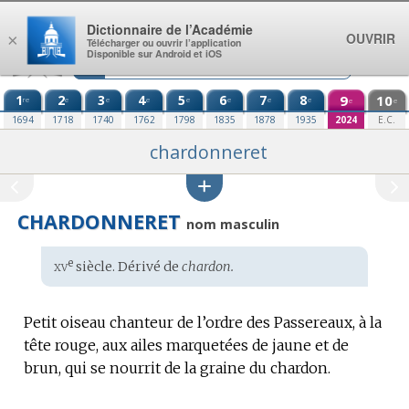
Aller au contenu
Dictionnaire de l’Académie
OUVRIR
×
Télécharger ou ouvrir l’application
Disponible sur Android et iOS
1
2
3
4
5
6
7
8
9
10
re
e
e
e
e
e
e
e
e
e
1694
1718
1740
1762
1798
1835
1878
1935
2024
E.C.
chardonneret
CHARDONNERET
nom masculin
xv
e
Étymologie
siècle. Dérivé de
chardon.
:
Petit oiseau chanteur de l’ordre des Passereaux, à la
tête rouge, aux ailes marquetées de jaune et de
brun, qui se nourrit de la graine du chardon.