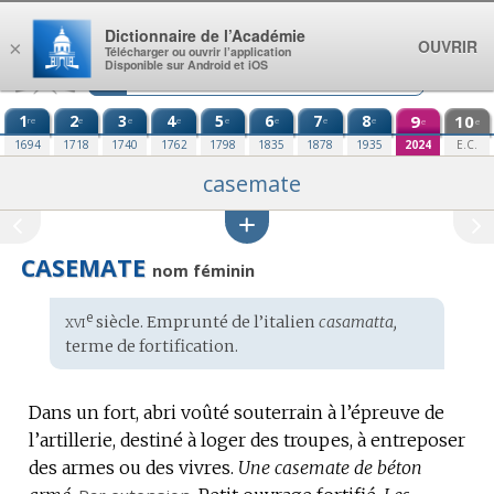
Aller au contenu
Dictionnaire de l’Académie
OUVRIR
×
Télécharger ou ouvrir l’application
Disponible sur Android et iOS
1
2
3
4
5
6
7
8
9
10
re
e
e
e
e
e
e
e
e
e
1694
1718
1740
1762
1798
1835
1878
1935
2024
E.C.
casemate
CASEMATE
nom féminin
xvi
e
Étymologie
siècle. Emprunté de l’
italien
casamatta,
:
terme de fortification.
Dans un fort, abri voûté souterrain à l’épreuve de
l’artillerie, destiné à loger des troupes, à entreposer
des armes ou des vivres.
Une casemate de béton