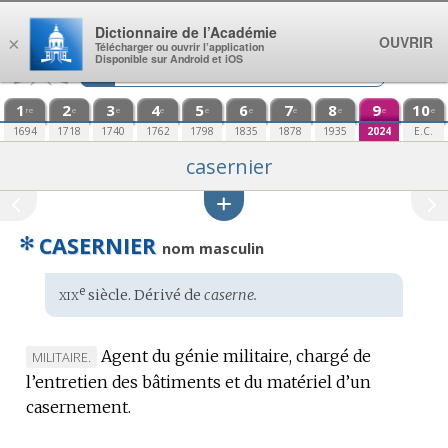
Aller au contenu
Dictionnaire de l’Académie
OUVRIR
×
Télécharger ou ouvrir l’application
Disponible sur Android et iOS
1
2
3
4
5
6
7
8
9
10
re
e
e
e
e
e
e
e
e
e
1694
1718
1740
1762
1798
1835
1878
1935
2024
E.C.
casernier
✻
CASERNIER
nom masculin
xix
e
Étymologie
siècle. Dérivé de
caserne.
:
Agent du génie militaire, chargé de
MARQUE
MILITAIRE.
l’entretien des bâtiments et du matériel d’un
DE
casernement.
DOMAINE
: