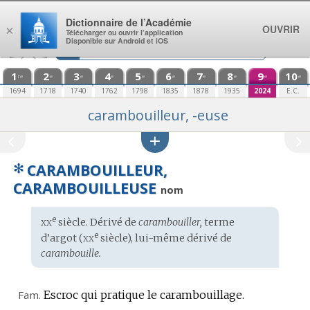
Aller au contenu
Dictionnaire de l’Académie
OUVRIR
×
Télécharger ou ouvrir l’application
Disponible sur Android et iOS
1
2
3
4
5
6
7
8
9
10
re
e
e
e
e
e
e
e
e
e
1694
1718
1740
1762
1798
1835
1878
1935
2024
E.C.
carambouilleur, -euse
✻
CARAMBOUILLEUR,
CARAMBOUILLEUSE
nom
xx
e
Étymologie
siècle. Dérivé de
carambouiller,
terme
:
xx
e
d’
argot
(
siècle), lui-même dérivé de
carambouille.
Fam.
Escroc qui pratique le carambouillage.