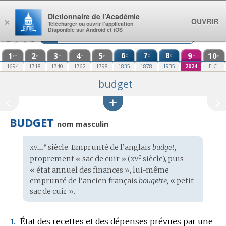
Aller au contenu
Dictionnaire de l’Académie
OUVRIR
×
Télécharger ou ouvrir l’application
Disponible sur Android et iOS
1
2
3
4
5
6
7
8
9
10
e
e
e
re
e
e
e
e
e
e
1694
1718
1740
1762
1798
1835
1878
1935
2024
E.C.
budget
BUDGET
nom masculin
xviii
e
Étymologie
siècle. Emprunté de l’
anglais
budget,
:
xv
e
proprement « sac de cuir » (
siècle), puis
« état annuel des finances », lui-même
emprunté de l’
ancien français
bougette,
« petit
sac de cuir ».
État des recettes et des dépenses prévues par une
1.