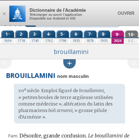
Aller au contenu
Dictionnaire de l’Académie
OUVRIR
×
Télécharger ou ouvrir l’application
Disponible sur Android et iOS
1
2
3
4
5
6
7
8
9
10
re
e
e
e
e
e
e
e
e
e
1694
1718
1740
1762
1798
1835
1878
1935
2024
E.C.
brouillamini
BROUILLAMINI
nom masculin
xvi
e
Étymologie
siècle. Emploi figuré de
brouillamini,
:
« petites boules de terre argileuse utilisées
comme médecine », altération du
latin des
pharmaciens
boli armenii,
« grosse pilule
d’Arménie ».
Fam.
Désordre, grande confusion.
Le brouillamini de