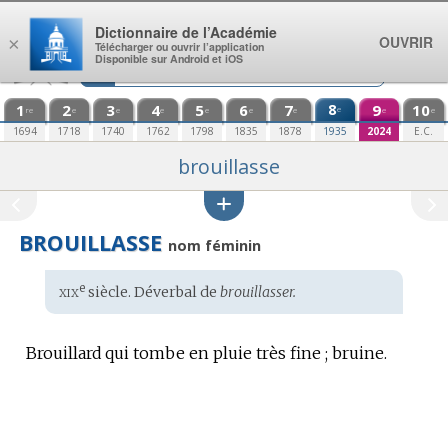
Aller au contenu
Dictionnaire de l’Académie
OUVRIR
×
Télécharger ou ouvrir l’application
Disponible sur Android et iOS
1
2
3
4
5
6
7
8
9
10
e
re
e
e
e
e
e
e
e
e
1694
1718
1740
1762
1798
1835
1878
1935
2024
E.C.
brouillasse
BROUILLASSE
nom féminin
xix
e
Étymologie
siècle. Déverbal de
brouillasser.
:
Brouillard qui tombe en pluie très fine ; bruine.