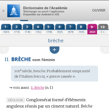
Aller au contenu
Dictionnaire de l’Académie
OUVRIR
×
Télécharger ou ouvrir l’application
Disponible sur Android et iOS
1
2
3
4
5
6
7
8
9
10
re
e
e
e
e
e
e
e
e
e
1694
1718
1740
1762
1798
1835
1878
1935
2024
E.C.
brèche
BRÈCHE
II.
nom féminin
xvii
e
Étymologie
siècle,
bresche.
Probablement emprunté
:
de l’
italien
breccia,
« pierre cassée ».
↪
voir aussi :
I.
Brèche
(n. f.)
Conglomérat formé d’éléments
MARQUE
GÉOLOGIE.
anguleux réunis par un ciment naturel.
DE
Brèche