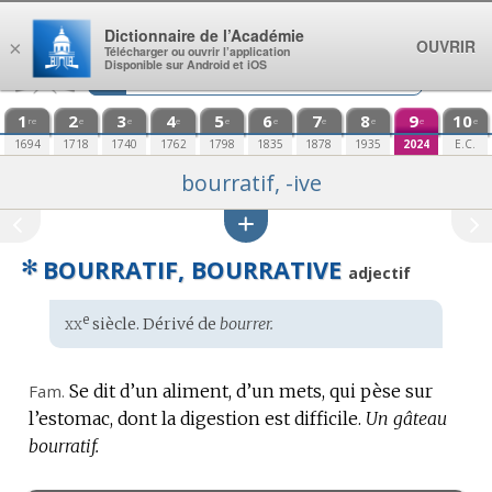
Aller au contenu
Dictionnaire de l’Académie
OUVRIR
×
Télécharger ou ouvrir l’application
Disponible sur Android et iOS
1
2
3
4
5
6
7
8
9
10
re
e
e
e
e
e
e
e
e
e
1694
1718
1740
1762
1798
1835
1878
1935
2024
E.C.
bourratif, -ive
✻
BOURRATIF, BOURRATIVE
adjectif
xx
e
Étymologie
siècle. Dérivé de
bourrer.
:
Fam.
Se dit d’un aliment, d’un mets, qui pèse sur
l’estomac, dont la digestion est difficile.
Un gâteau
bourratif.