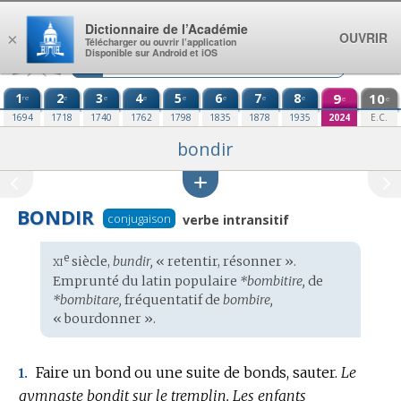
Aller au contenu
Dictionnaire de l’Académie
OUVRIR
×
Télécharger ou ouvrir l’application
Disponible sur Android et iOS
1
2
3
4
5
6
7
8
9
10
re
e
e
e
e
e
e
e
e
e
1694
1718
1740
1762
1798
1835
1878
1935
2024
E.C.
bondir
BONDIR
conjugaison
verbe intransitif
xi
e
Étymologie
siècle,
bundir,
« retentir, résonner ».
:
Emprunté du
latin populaire
*bombitire,
de
*bombitare,
fréquentatif de
bombire,
« bourdonner ».
Faire un bond ou une suite de bonds, sauter.
Le
1.
gymnaste bondit sur le tremplin.
Les enfants