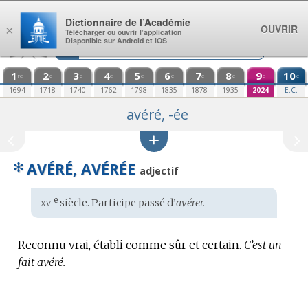
Aller au contenu
Dictionnaire de l’Académie
OUVRIR
×
Télécharger ou ouvrir l’application
Disponible sur Android et iOS
1
2
3
4
5
6
7
8
9
10
re
e
e
e
e
e
e
e
e
e
1694
1718
1740
1762
1798
1835
1878
1935
2024
E.C.
avéré, -ée
✻
AVÉRÉ, AVÉRÉE
adjectif
xvi
e
Étymologie
siècle. Participe passé d’
avérer.
:
Reconnu vrai, établi comme sûr et certain.
C’est un
fait avéré.