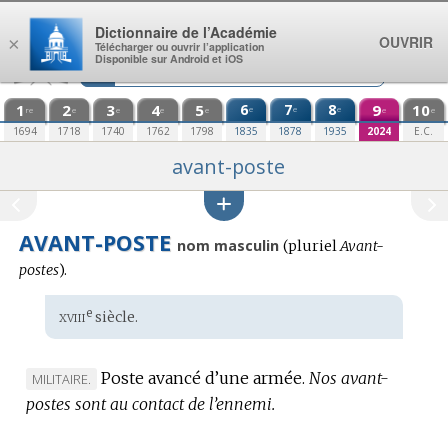
Aller au contenu
Dictionnaire de l’Académie
OUVRIR
×
Télécharger ou ouvrir l’application
Disponible sur Android et iOS
1
2
3
4
5
6
7
8
9
10
e
e
e
re
e
e
e
e
e
e
1694
1718
1740
1762
1798
1835
1878
1935
2024
E.C.
avant-poste
AVANT-POSTE
nom masculin
(
pluriel
Avant-
postes
).
xviii
e
Étymologie
siècle.
:
Poste avancé d’une armée.
Nos avant-
MARQUE
MILITAIRE.
postes sont au contact de l’ennemi.
DE
DOMAINE