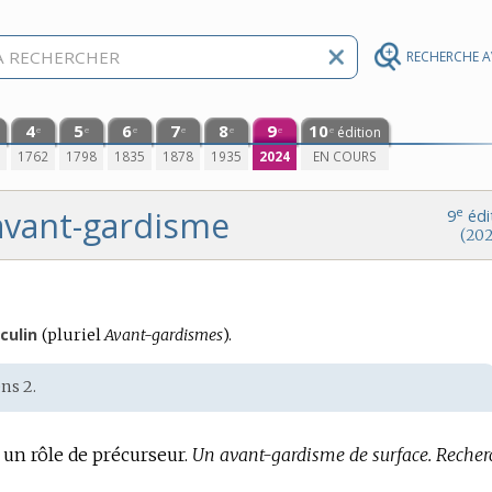
RECHERCHE 
4
5
6
7
8
9
10
édition
e
e
e
e
e
e
e
0
1762
1798
1835
1878
1935
2024
EN COURS
avant-gardisme
e
9
édi
(202
ulin
(
pluriel
Avant-gardismes
).
ns 2.
 un rôle de précurseur.
Un avant-gardisme de surface.
Recher