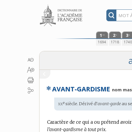
Aller au contenu
1
2
3
re
e
e
1694
1718
174
✻
AVANT-GARDISME
nom masc
xx
e
Étymologie
siècle. Dérivé d’
avant-garde
au se
:
Caractère de ce qui a ou prétend avoir
l’avant-gardisme à tout prix.