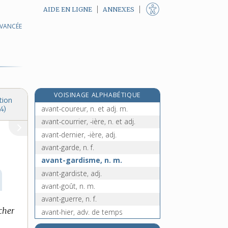
AIDE EN LIGNE
ANNEXES
AVANCÉE
avantageux, -euse, adj.
avant-bec, n. m.
avant-bras, n. m. inv.
avant-centre, n. m.
avant-corps, n. m. inv.
VOISINAGE ALPHABÉTIQUE
avant-cour, n. f.
tion
avant-coureur, n. et adj. m.
4)
avant-courrier, -ière, n. et adj.
avant-dernier, -ière, adj.
avant-garde, n. f.
avant-gardisme, n. m.
avant-gardiste, adj.
avant-goût, n. m.
avant-guerre, n. f.
cher
avant-hier, adv. de temps
e
avantin, n. m.
[5
édition]