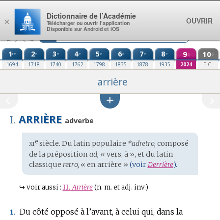
Aller au contenu
Dictionnaire de l’Académie
OUVRIR
×
Télécharger ou ouvrir l’application
Disponible sur Android et iOS
1
2
3
4
5
6
7
8
9
10
re
e
e
e
e
e
e
e
e
e
1694
1718
1740
1762
1798
1835
1878
1935
2024
E.C.
arrière
ARRIÈRE
I.
adverbe
xi
e
Étymologie
siècle. Du
latin populaire
*adretro,
composé
:
de la préposition
ad,
« vers, à », et du
latin
classique
retro,
« en arrière »
(voir
Derrière
).
↪
voir aussi :
II.
Arrière
(n. m. et adj. inv.)
Du côté opposé à l’avant, à celui qui, dans la
1.