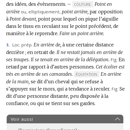
des idées, des évènements.
–
Point en
MARQUE
COUTURE.
arrière
ou,
elliptiquement
,
point arrière,
DE
par opposition
à
Point devant,
point pour lequel on pique l’aiguille
DOMAINE
dans le tissu en reculant sur le point précédent, de
:
manière à le reprendre.
Faire un point arrière.
Loc.
prép.
En arrière de,
à une certaine distance
3.
derrière ; en retrait de.
Il ne restait jamais en arrière de
ses troupes.
Il se tenait en arrière de la délégation.
Fig.
En
retard par rapport à d’autres personnes.
Cet écolier est
très en arrière de ses camarades.
En arrière
MARQUE
ÉQUITATION.
de la main,
se dit d’un cheval qui se refuse à
DE
s’appuyer sur le mors, qui a tendance à reculer.
DOMAINE
Fig.
Se
dit d’une personne distante, peu disposée à la
:
confiance, ou qui se tient sur ses gardes.
Voir aussi