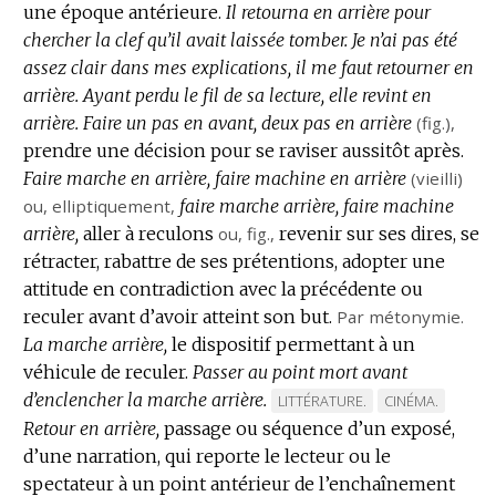
une époque antérieure.
Il retourna en arrière pour
chercher la clef qu’il avait laissée tomber.
Je n’ai pas été
assez clair dans mes explications, il me faut retourner en
arrière.
Ayant perdu le fil de sa lecture, elle revint en
arrière.
Faire un pas en avant, deux pas en arrière
(
fig.
),
prendre une décision pour se raviser aussitôt après.
Faire marche en arrière, faire machine en arrière
(vieilli)
ou,
elliptiquement
,
faire marche arrière, faire machine
arrière,
aller à reculons
ou,
fig.
,
revenir sur ses dires, se
rétracter, rabattre de ses prétentions, adopter une
attitude en contradiction avec la précédente ou
reculer avant d’avoir atteint son but.
Par métonymie.
La marche arrière,
le dispositif permettant à un
véhicule de reculer.
Passer au point mort avant
d’enclencher la marche arrière.
MARQUE
MARQUE
LITTÉRATURE.
CINÉMA.
Retour en arrière,
passage ou séquence d’un exposé,
DE
DE
d’une narration, qui reporte le lecteur ou le
DOMAINE
DOMAINE
spectateur à un point antérieur de l’enchaînement
:
: