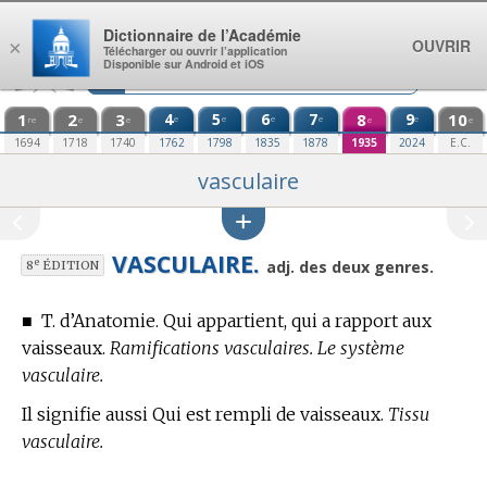
Aller au contenu
Dictionnaire de l’Académie
OUVRIR
×
Télécharger ou ouvrir l’application
Disponible sur Android et iOS
1
2
3
4
5
6
7
8
9
10
e
e
e
e
e
re
e
e
e
e
1694
1718
1740
1762
1798
1835
1878
1935
2024
E.C.
vasculaire
VASCULAIRE.
e
adj. des deux genres.
8
ÉDITION
■
T. d’Anatomie.
Qui appartient, qui a rapport aux
vaisseaux.
Ramifications vasculaires. Le système
vasculaire.
Il signifie aussi Qui est rempli de vaisseaux.
Tissu
vasculaire.