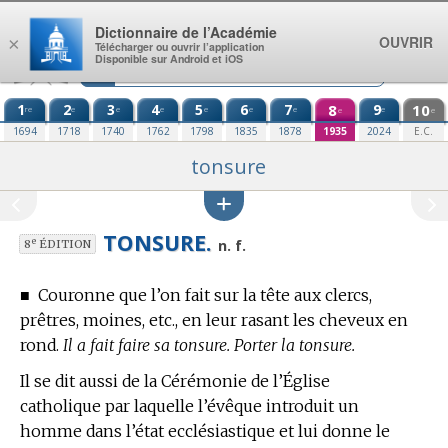
Aller au contenu
Dictionnaire de l’Académie
OUVRIR
×
Télécharger ou ouvrir l’application
Disponible sur Android et iOS
1
2
3
4
5
6
7
8
9
10
re
e
e
e
e
e
e
e
e
e
1694
1718
1740
1762
1798
1835
1878
1935
2024
E.C.
tonsure
TONSURE.
e
n. f.
8
ÉDITION
■
Couronne que l’on fait sur la tête aux clercs,
prêtres, moines, etc., en leur rasant les cheveux en
rond.
Il a fait faire sa tonsure. Porter la tonsure.
Il se dit aussi de la Cérémonie de l’Église
catholique par laquelle l’évêque introduit un
homme dans l’état ecclésiastique et lui donne le