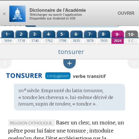
Aller au contenu
Dictionnaire de l’Académie
OUVRIR
×
Télécharger ou ouvrir l’application
Disponible sur Android et iOS
1
2
3
4
5
6
7
8
9
10
re
e
e
e
e
e
e
e
e
e
1694
1718
1740
1762
1798
1835
1878
1935
2024
E.C.
tonsurer
TONSURER
conjugaison
verbe transitif
xiv
e
Étymologie
siècle. Emprunté du
latin
tonsurare,
:
« tondre les cheveux », lui-même dérivé de
tonsum,
supin de
tondere,
« tondre ».
Raser un clerc, un moine, un
MARQUE
RELIGION CATHOLIQUE.
prêtre pour lui faire une tonsure ; introduire
DE
quelqu’un dans l’état ecclésiastique par la
DOMAINE