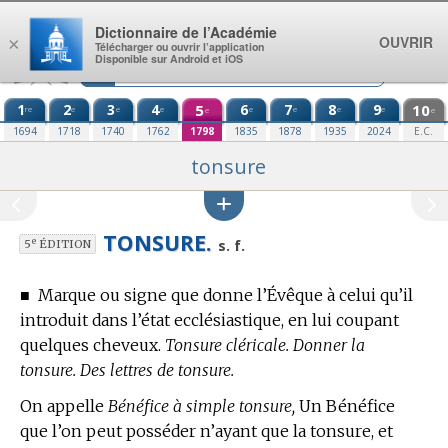
Aller au contenu
Dictionnaire de l’Académie
OUVRIR
×
Télécharger ou ouvrir l’application
Disponible sur Android et iOS
1
2
3
4
5
6
7
8
9
10
re
e
e
e
e
e
e
e
e
e
1694
1718
1740
1762
1798
1835
1878
1935
2024
E.C.
tonsure
TONSURE.
e
s. f.
5
ÉDITION
■
Marque ou signe que donne l’Évêque à celui qu’il
introduit dans l’état ecclésiastique, en lui coupant
quelques cheveux.
Tonsure cléricale. Donner la
tonsure. Des lettres de tonsure.
On appelle
Bénéfice à simple tonsure,
Un Bénéfice
que l’on peut posséder n’ayant que la tonsure, et