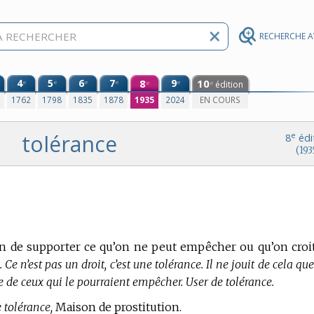
RECHERCHE 
4
5
6
7
8
9
10
e
e
e
e
e
édition
e
e
0
1762
1798
1835
1878
1935
2024
EN COURS
tolérance
e
8
édi
(193
n de supporter ce qu’on ne peut empêcher ou qu’on croi
Ce n’est pas un droit, c’est une tolérance. Il ne jouit de cela qu
nce de ceux qui le pourraient empêcher. User de tolérance.
 tolérance,
Maison de prostitution.