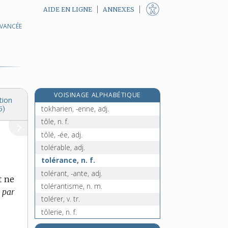
AIDE EN LIGNE
ANNEXES
AVANCÉE
toit, n. m.
toit-terrasse, n. m.
toiture, n. f.
tokai, n. m.
tokamak, n. m.
VOISINAGE ALPHABÉTIQUE
tokay, n. m.
tion
tokharien, -enne, adj.
5)
tôle, n. f.
tôlé, -ée, adj.
tolérable, adj.
tolérance, n. f.
tolérant, -ante, adj.
t ne
tolérantisme, n. m.
e par
tolérer, v. tr.
tôlerie, n. f.
tolet, n. m.