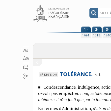
Aller au contenu
1
2
3
re
e
e
1694
1718
174
TOLÉRANCE.
e
n. f.
8
ÉDITION
■
Condescendance, indulgence, actio
devoir pas empêcher.
Longue tolérance. 
tolérance. Il n’en jouit que par la toléra
En
termes d’Administration,
Maison de