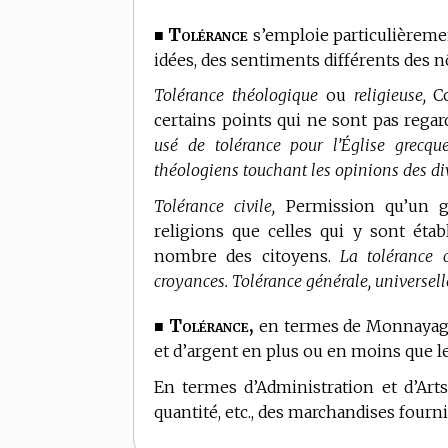
Tolérance
■
s’emploie particulièrem
idées, des sentiments différents des n
Tolérance théologique
ou
religieuse,
Co
certains points qui ne sont pas rega
usé de tolérance pour l’Église grecqu
théologiens touchant les opinions des div
Tolérance civile,
Permission qu’un go
religions que celles qui y sont étab
nombre des citoyens.
La tolérance c
croyances. Tolérance générale, universelle
Tolérance,
■
en
termes de Monnayag
et d’argent en plus ou en moins que le 
En
termes d’Administration et d’Arts
quantité, etc., des marchandises fourni