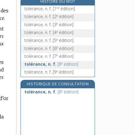
HISTOIRE DU MOT
tôlier, -ière, n.
re
tolerance, n. f.
[1
édition]
 des
tolite, n. f.
e
tolerance, n. f.
[2
édition]
ce.
tollé, n. m.
e
tolérance, n. f.
[3
édition]
toluène, n. m.
nt
e
tolérance, n. f.
[4
édition]
rs
e
tolérance, n. f.
[5
édition]
ux
e
tolérance, n. f.
[6
édition]
e
tolérance, n. f.
[7
édition]
es
e
tolérance, n. f.
[8
édition]
nd
e
tolérance, n. f.
[9
édition]
es
HISTORIQUE DE CONSULTATION
e
tolérance, n. f.
[8
édition]
d’or
la