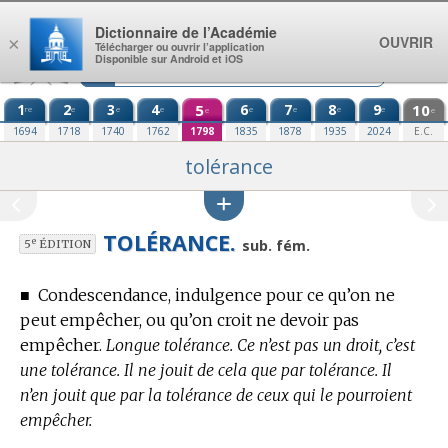
Aller au contenu
Dictionnaire de l’Académie
OUVRIR
×
Télécharger ou ouvrir l’application
Disponible sur Android et iOS
1
2
3
4
5
6
7
8
9
10
re
e
e
e
e
e
e
e
e
e
1694
1718
1740
1762
1798
1835
1878
1935
2024
E.C.
tolérance
TOLÉRANCE.
e
sub. fém.
5
ÉDITION
■
Condescendance, indulgence pour ce qu’on ne
peut empêcher, ou qu’on croit ne devoir pas
empêcher.
Longue tolérance. Ce n’est pas un droit, c’est
une tolérance. Il ne jouit de cela que par tolérance. Il
n’en jouit que par la tolérance de ceux qui le pourroient
empêcher.