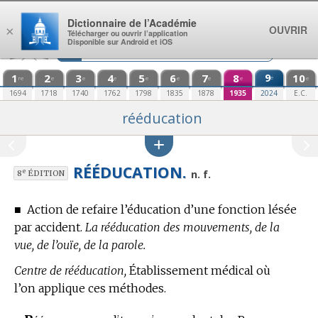
Aller au contenu
Dictionnaire de l’Académie
OUVRIR
×
Télécharger ou ouvrir l’application
Disponible sur Android et iOS
1
2
3
4
5
6
7
8
9
10
e
re
e
e
e
e
e
e
e
e
1694
1718
1740
1762
1798
1835
1878
1935
2024
E.C.
rééducation
RÉÉDUCATION.
e
n. f.
8
ÉDITION
■
Action de refaire l’éducation d’une fonction lésée
par accident.
La rééducation des mouvements, de la
vue, de l’ouïe, de la parole.
Centre de rééducation,
Établissement médical où
l’on applique ces méthodes.