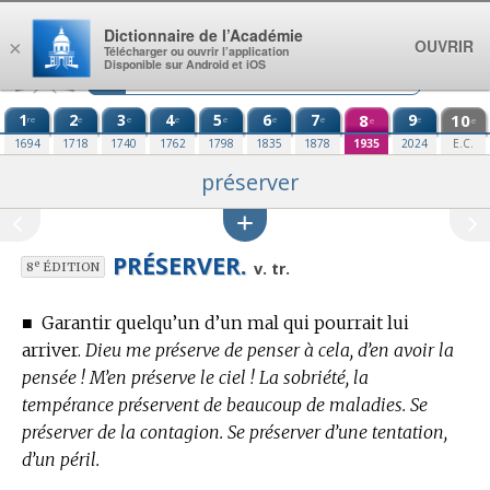
Aller au contenu
Dictionnaire de l’Académie
OUVRIR
×
Télécharger ou ouvrir l’application
Disponible sur Android et iOS
1
2
3
4
5
6
7
8
9
10
re
e
e
e
e
e
e
e
e
e
1694
1718
1740
1762
1798
1835
1878
1935
2024
E.C.
préserver
PRÉSERVER.
e
v. tr.
8
ÉDITION
■
Garantir quelqu’un d’un mal qui pourrait lui
arriver.
Dieu me préserve de penser à cela, d’en avoir la
pensée ! M’en préserve le ciel ! La sobriété, la
tempérance préservent de beaucoup de maladies. Se
préserver de la contagion. Se préserver d’une tentation,
d’un péril.