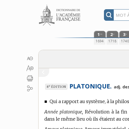
Aller au contenu
1
2
3
re
e
e
1694
1718
174
PLATONIQUE.
e
adj. de
8
ÉDITION
■
Qui a rapport au système, à la philo
Année platonique,
Révolution à la fin
dans le même lieu où ils étaient au 