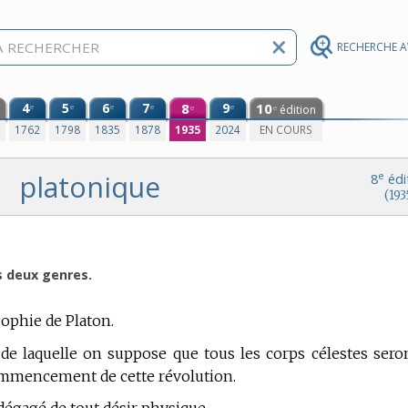
RECHERCHE 
4
5
6
7
8
9
10
e
e
e
e
e
édition
e
e
0
1762
1798
1835
1878
1935
2024
EN COURS
platonique
e
8
édi
(193
s deux genres.
sophie de Platon.
 de laquelle on suppose que tous les corps célestes sero
commencement de cette révolution.