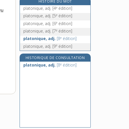
HISTOIRE DU MOT
plâtrer, v. tr.
e
platonique, adj.
[4
édition]
œu
plâtrerie, n. f.
e
platonique, adj.
[5
édition]
plâtreux, -euse, adj.
e
platonique, adj.
[6
édition]
plâtrier, -ière, n.
e
platonique, adj.
[7
édition]
e
platonique, adj.
[8
édition]
e
platonique, adj.
[9
édition]
HISTORIQUE DE CONSULTATION
e
platonique, adj.
[8
édition]