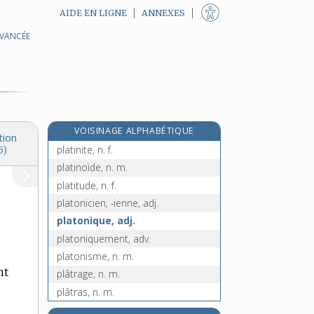
AIDE EN LIGNE
ANNEXES
AVANCÉE
plathelminthes, n. m. pl.
platinage, n. m.
platine [I], n. f.
platine [II], n. m.
platiner, v. tr.
VOISINAGE ALPHABÉTIQUE
platinifère, adj.
tion
platinite, n. f.
5)
platinoïde, n. m.
platitude, n. f.
platonicien, -ienne, adj.
platonique, adj.
platoniquement, adv.
platonisme, n. m.
nt
plâtrage, n. m.
plâtras, n. m.
plâtre, n. m.